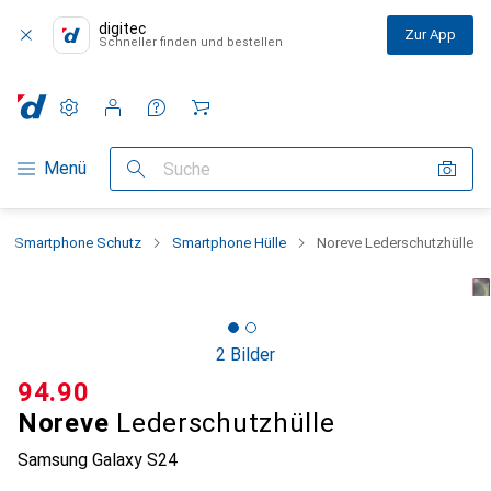
digitec
Zur App
Schneller finden und bestellen
Einstellungen
Kundenkonto
Vergleichslisten
Merklisten
Warenkorb
Navigation nach Kategorien
Menü
Suche
Smartphone Schutz
Smartphone Hülle
Noreve Lederschutzhülle
2 Bilder
CHF
94.90
Noreve
Lederschutzhülle
Samsung Galaxy S24