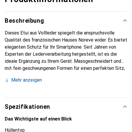
Beschreibung
Dieses Etui aus Vollleder spiegelt die anspruchsvolle
Qualität des französischen Hauses Noreve wider. Es bietet
eleganten Schutz für Ihr Smartphone. Seit Jahren von
Experten der Lederverarbeitung hergestellt, ist es die
ideale Ergänzung zu Ihrem Gerät. Massgeschneidert und
mit fein geschwungenen Formen für einen perfekten Sitz,
ist es ein elegantes Accessoire und das ideale Gewand für
Mehr anzeigen
Ihr Smartphone. Die Marke Noreve ist international für ihre
hochwertigen Produkte bekannt und stets eine gute Wahl
für den anspruchsvollen Kunden.
Spezifikationen
Das Wichtigste auf einen Blick
Hüllentyp