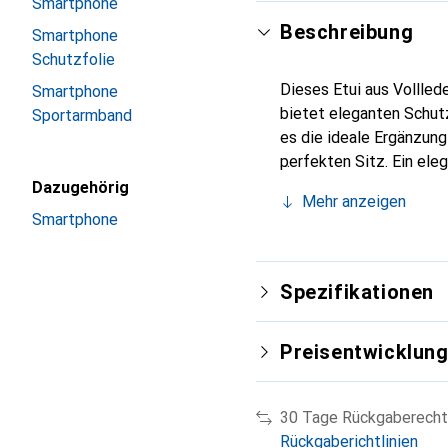
Smartphone
Beschreibung
Smartphone
Schutzfolie
Dieses Etui aus Vollled
Smartphone
bietet eleganten Schutz
Sportarmband
es die ideale Ergänzun
perfekten Sitz. Ein ele
international für ihre 
Dazugehörig
Mehr anzeigen
Kunden.
Smartphone
Spezifikationen
Preisentwicklun
30 Tage Rückgaberecht
Rückgaberichtlinien