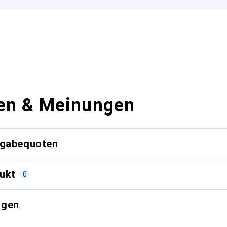
en & Meinungen
kgabequoten
ukt
0
ngen