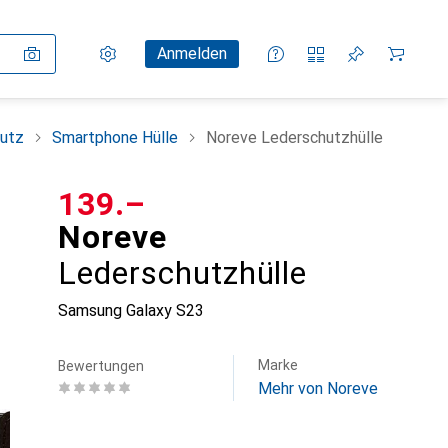
Einstellungen
Kundenkonto
Vergleichslisten
Merklisten
Warenkorb
Anmelden
utz
Smartphone Hülle
Noreve Lederschutzhülle
CHF
139.–
Noreve
Lederschutzhülle
Samsung Galaxy S23
Marke
Bewertungen
Mehr von Noreve