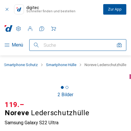
digitec
Zur App
Schneller finden und bestellen
Einstellungen
Kundenkonto
Vergleichslisten
Merklisten
Warenkorb
Navigation nach Kategorien
Menü
Suche
Smartphone Schutz
Smartphone Hülle
Noreve Lederschutzhülle
2 Bilder
CHF
119.–
Noreve
Lederschutzhülle
Samsung Galaxy S22 Ultra