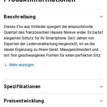
Beschreibung
Dieses Etui aus Vollleder spiegelt die anspruchsvolle
Qualität des französischen Hauses Noreve wider. Es bietet
eleganten Schutz für Ihr Smartphone. Seit Jahren von
Experten der Lederverarbeitung hergestellt, ist es die
ideale Ergänzung zu Ihrem Gerät. Massgeschneidert und
mit fein geschwungenen Formen für einen perfekten Sitz.
Ein elegantes Accessoire und das ideale Gewand für Ihr
Mehr anzeigen
Smartphone. Die Marke Noreve ist international für ihre
hochwertigen Produkte bekannt und stets eine gute Wahl
für den anspruchsvollen Kunden.
Spezifikationen
Preisentwicklung