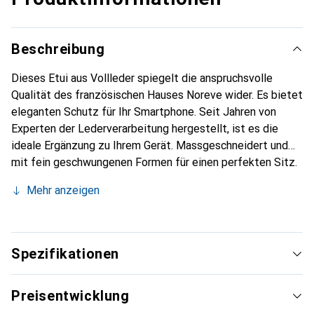
Beschreibung
Dieses Etui aus Vollleder spiegelt die anspruchsvolle
Qualität des französischen Hauses Noreve wider. Es bietet
eleganten Schutz für Ihr Smartphone. Seit Jahren von
Experten der Lederverarbeitung hergestellt, ist es die
ideale Ergänzung zu Ihrem Gerät. Massgeschneidert und
mit fein geschwungenen Formen für einen perfekten Sitz.
Ein elegantes Accessoire und das ideale Gewand für Ihr
Mehr anzeigen
Smartphone. Die Marke Noreve ist international für ihre
hochwertigen Produkte bekannt und stets eine gute Wahl
für den anspruchsvollen Kunden.
Spezifikationen
Preisentwicklung