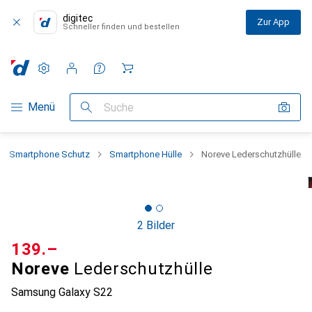
digitec
Zur App
Schneller finden und bestellen
Einstellungen
Kundenkonto
Vergleichslisten
Merklisten
Warenkorb
Navigation nach Kategorien
Menü
Suche
Smartphone Schutz
Smartphone Hülle
Noreve Lederschutzhülle
2 Bilder
CHF
139.–
Noreve
Lederschutzhülle
Samsung Galaxy S22