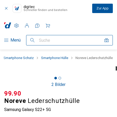
digitec
Zur App
Schneller finden und bestellen
Einstellungen
Kundenkonto
Vergleichslisten
Merklisten
Warenkorb
Navigation nach Kategorien
Menü
Suche
Smartphone Schutz
Smartphone Hülle
Noreve Lederschutzhülle
2 Bilder
CHF
99.90
Noreve
Lederschutzhülle
Samsung Galaxy S22+ 5G