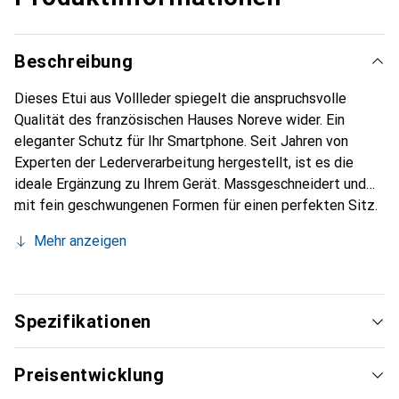
Beschreibung
Dieses Etui aus Vollleder spiegelt die anspruchsvolle
Qualität des französischen Hauses Noreve wider. Ein
eleganter Schutz für Ihr Smartphone. Seit Jahren von
Experten der Lederverarbeitung hergestellt, ist es die
ideale Ergänzung zu Ihrem Gerät. Massgeschneidert und
mit fein geschwungenen Formen für einen perfekten Sitz.
Ein elegantes Accessoire und das ideale Gewand für Ihr
Mehr anzeigen
Smartphone. Die Marke Noreve ist international für ihre
hochwertigen Produkte bekannt und stets eine gute Wahl
für den anspruchsvollen Kunden.
Spezifikationen
Preisentwicklung