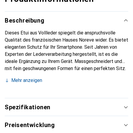
Beschreibung
Dieses Etui aus Vollleder spiegelt die anspruchsvolle
Qualität des französischen Hauses Noreve wider. Es bietet
eleganten Schutz für Ihr Smartphone. Seit Jahren von
Experten der Lederverarbeitung hergestellt, ist es die
ideale Ergänzung zu Ihrem Gerät. Massgeschneidert und
mit fein geschwungenen Formen für einen perfekten Sitz.
Ein elegantes Accessoire und das ideale Gewand für Ihr
Mehr anzeigen
Smartphone. Die Marke Noreve ist international für ihre
hochwertigen Produkte bekannt und stets eine gute Wahl
für den anspruchsvollen Kunden.
Spezifikationen
Preisentwicklung