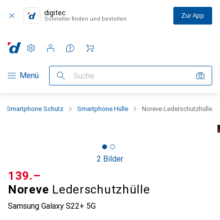
digitec
Zur App
Schneller finden und bestellen
Einstellungen
Kundenkonto
Vergleichslisten
Merklisten
Warenkorb
Navigation nach Kategorien
Menü
Suche
Smartphone Schutz
Smartphone Hülle
Noreve Lederschutzhülle
2 Bilder
CHF
139.–
Noreve
Lederschutzhülle
Samsung Galaxy S22+ 5G