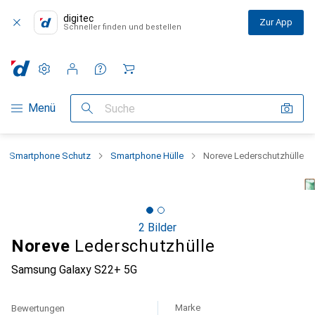
digitec
Zur App
Schneller finden und bestellen
Einstellungen
Kundenkonto
Vergleichslisten
Merklisten
Warenkorb
Navigation nach Kategorien
Menü
Suche
Smartphone Schutz
Smartphone Hülle
Noreve Lederschutzhülle
2 Bilder
Noreve
Lederschutzhülle
Samsung Galaxy S22+ 5G
Marke
Bewertungen