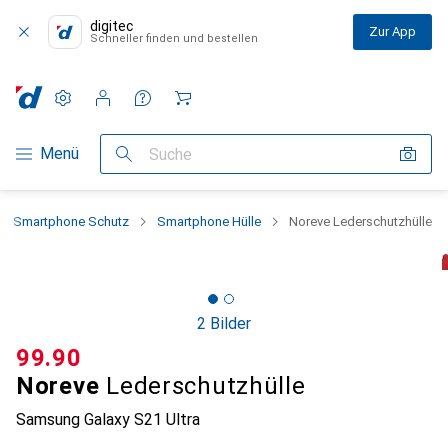
digitec
Zur App
Schneller finden und bestellen
Einstellungen
Kundenkonto
Vergleichslisten
Merklisten
Warenkorb
Navigation nach Kategorien
Menü
Suche
Smartphone Schutz
Smartphone Hülle
Noreve Lederschutzhülle
2 Bilder
CHF
99.90
Noreve
Lederschutzhülle
Samsung Galaxy S21 Ultra