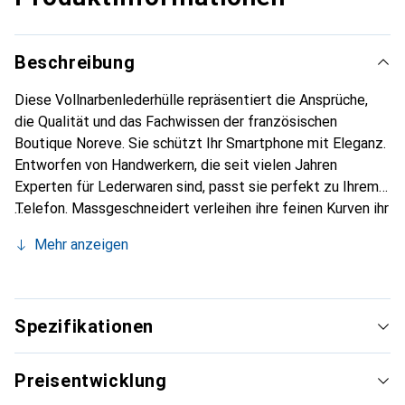
Beschreibung
Diese Vollnarbenlederhülle repräsentiert die Ansprüche,
die Qualität und das Fachwissen der französischen
Boutique Noreve. Sie schützt Ihr Smartphone mit Eleganz.
Entworfen von Handwerkern, die seit vielen Jahren
Experten für Lederwaren sind, passt sie perfekt zu Ihrem
Telefon. Massgeschneidert verleihen ihre feinen Kurven ihr
eine echte zweite Haut. Sie wird zum schicken und
Mehr anzeigen
unverzichtbaren Accessoire Ihres Smartphones.
International anerkannt für ihre hochwertigen Produkte ist
die Marke Noreve eine sichere Wahl für eine
anspruchsvolle Kundschaft.
Spezifikationen
Preisentwicklung