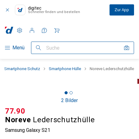
digitec
Zur App
Schneller finden und bestellen
Einstellungen
Kundenkonto
Vergleichslisten
Merklisten
Warenkorb
Navigation nach Kategorien
Menü
Suche
Smartphone Schutz
Smartphone Hülle
Noreve Lederschutzhülle
2 Bilder
CHF
77.90
Noreve
Lederschutzhülle
Samsung Galaxy S21