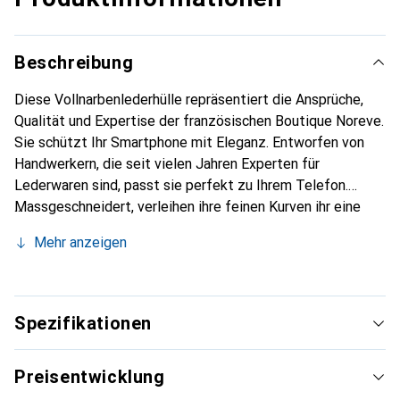
Beschreibung
Diese Vollnarbenlederhülle repräsentiert die Ansprüche,
Qualität und Expertise der französischen Boutique Noreve.
Sie schützt Ihr Smartphone mit Eleganz. Entworfen von
Handwerkern, die seit vielen Jahren Experten für
Lederwaren sind, passt sie perfekt zu Ihrem Telefon.
Massgeschneidert, verleihen ihre feinen Kurven ihr eine
echte zweite Haut. Sie wird zum schicken und
Mehr anzeigen
unverzichtbaren Accessoire Ihres Smartphones.
International anerkannt für ihre hochwertigen Produkte ist
die Marke Noreve eine sichere Wahl für eine
anspruchsvolle Kundschaft.
Spezifikationen
Preisentwicklung