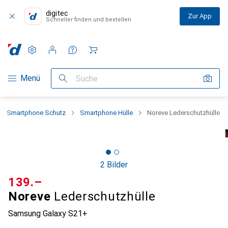
digitec
Zur App
Schneller finden und bestellen
Einstellungen
Kundenkonto
Vergleichslisten
Merklisten
Warenkorb
Navigation nach Kategorien
Menü
Suche
Smartphone Schutz
Smartphone Hülle
Noreve Lederschutzhülle
2 Bilder
CHF
139.–
Noreve
Lederschutzhülle
Samsung Galaxy S21+