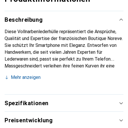
Beschreibung
Diese Vollnarbenlederhülle repräsentiert die Ansprüche,
Qualität und Expertise der französischen Boutique Noreve.
Sie schützt Ihr Smartphone mit Eleganz. Entworfen von
Handwerkern, die seit vielen Jahren Experten für
Lederwaren sind, passt sie perfekt zu Ihrem Telefon.
Massgeschneidert verleihen ihre feinen Kurven ihr eine
echte zweite Haut. Sie wird zum schicken und
Mehr anzeigen
unverzichtbaren Accessoire Ihres Smartphones.
International anerkannt für ihre hochwertigen Produkte ist
die Marke Noreve eine sichere Wahl für eine
anspruchsvolle Klientel.
Spezifikationen
Preisentwicklung