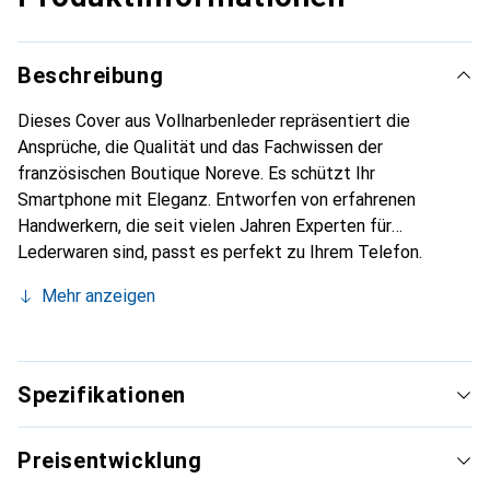
Beschreibung
Dieses Cover aus Vollnarbenleder repräsentiert die
Ansprüche, die Qualität und das Fachwissen der
französischen Boutique Noreve. Es schützt Ihr
Smartphone mit Eleganz. Entworfen von erfahrenen
Handwerkern, die seit vielen Jahren Experten für
Lederwaren sind, passt es perfekt zu Ihrem Telefon.
Massgeschneidert, verleihen seine feinen Kurven ihm eine
Mehr anzeigen
echte zweite Haut. Es wird zum schicken und
unverzichtbaren Accessoire für Ihr Smartphone.
International anerkannt für ihre hochwertigen Produkte ist
die Marke Noreve eine zuverlässige Wahl für eine
Spezifikationen
anspruchsvolle Kundschaft.
Preisentwicklung