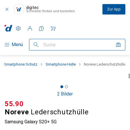
digitec
Zur App
Schneller finden und bestellen
Einstellungen
Kundenkonto
Vergleichslisten
Merklisten
Warenkorb
Navigation nach Kategorien
Menü
Suche
Smartphone Schutz
Smartphone Hülle
Noreve Lederschutzhülle
2 Bilder
CHF
55.90
Noreve
Lederschutzhülle
Samsung Galaxy S20+ 5G