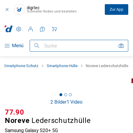
digitec
Zur App
Schneller finden und bestellen
Einstellungen
Kundenkonto
Vergleichslisten
Merklisten
Warenkorb
Navigation nach Kategorien
Menü
Suche
Smartphone Schutz
Smartphone Hülle
Noreve Lederschutzhülle
2 Bilder
1 Video
CHF
77.90
Noreve
Lederschutzhülle
Samsung Galaxy S20+ 5G