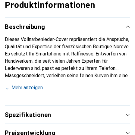
Produktinformationen
Beschreibung
Dieses Vollnarbenleder-Cover repräsentiert die Ansprüche,
Qualität und Expertise der französischen Boutique Noreve.
Es schützt Ihr Smartphone mit Raffinesse. Entworfen von
Handwerkern, die seit vielen Jahren Experten für
Lederwaren sind, passt es perfekt zu Ihrem Telefon.
Massgeschneidert, verleihen seine feinen Kurven ihm eine
echte zweite Haut. Es wird zum schicken und integralen
Mehr anzeigen
Accessoire für Ihr Smartphone. International anerkannt für
ihre hochwertigen Produkte ist die Marke Noreve eine
sichere Wahl für eine anspruchsvolle Kundschaft.
Spezifikationen
Preisentwicklung