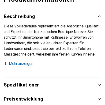
Beschreibung
Diese Volllederhülle repräsentiert die Ansprüche, Qualität
und Expertise der französischen Boutique Noreve. Sie
schützt Ihr Smartphone mit Raffinesse. Entworfen von
Handwerkern, die seit vielen Jahren Experten für
Lederwaren sind, passt sie perfekt zu Ihrem Telefon.
Massgeschneidert, verleihen ihre feinen Kurven ihr eine
echte zweite Haut. Sie wird zum schicken und
Mehr anzeigen
unverzichtbaren Accessoire für Ihr Smartphone.
International anerkannt für ihre hochwertigen Produkte ist
die Marke Noreve eine sichere Wahl für eine
anspruchsvolle Kundschaft.
Spezifikationen
Preisentwicklung