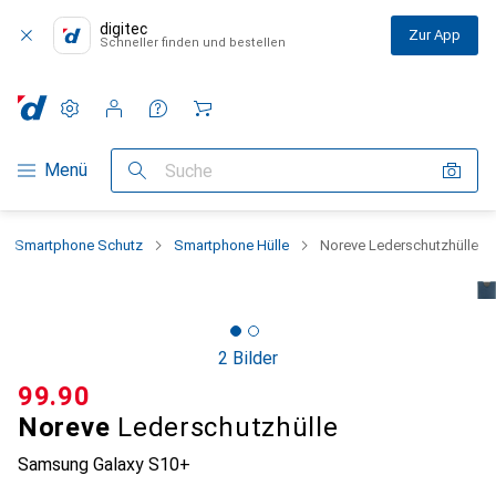
digitec
Zur App
Schneller finden und bestellen
Einstellungen
Kundenkonto
Vergleichslisten
Merklisten
Warenkorb
Navigation nach Kategorien
Menü
Suche
Smartphone Schutz
Smartphone Hülle
Noreve Lederschutzhülle
2 Bilder
CHF
99.90
Noreve
Lederschutzhülle
Samsung Galaxy S10+