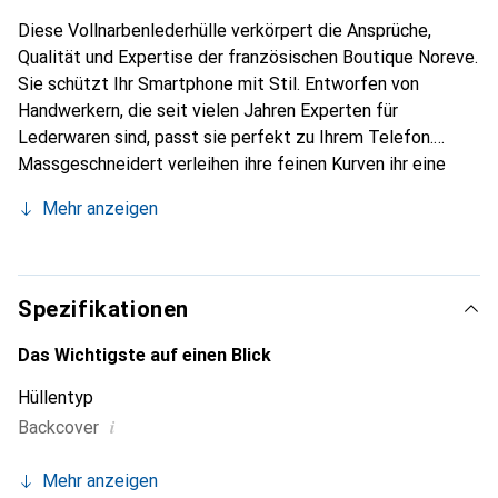
Diese Vollnarbenlederhülle verkörpert die Ansprüche,
Qualität und Expertise der französischen Boutique Noreve.
Sie schützt Ihr Smartphone mit Stil. Entworfen von
Handwerkern, die seit vielen Jahren Experten für
Lederwaren sind, passt sie perfekt zu Ihrem Telefon.
Massgeschneidert verleihen ihre feinen Kurven ihr eine
echte zweite Haut. Sie wird zum schicken und
Mehr anzeigen
unverzichtbaren Accessoire für Ihr Smartphone.
International anerkannt für ihre hochwertigen Produkte ist
die Marke Noreve eine sichere Wahl für eine
anspruchsvolle Kundschaft.
Spezifikationen
Das Wichtigste auf einen Blick
Hüllentyp
i
Backcover
Mehr anzeigen