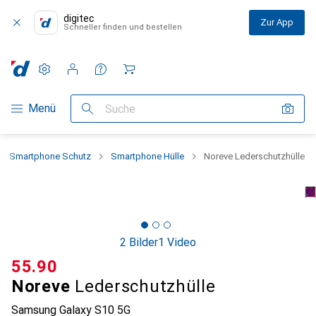
digitec
Zur App
Schneller finden und bestellen
Einstellungen
Kundenkonto
Vergleichslisten
Merklisten
Warenkorb
Navigation nach Kategorien
Menü
Suche
Smartphone Schutz
Smartphone Hülle
Noreve Lederschutzhülle
2 Bilder
1 Video
CHF
55.90
Noreve
Lederschutzhülle
Samsung Galaxy S10 5G