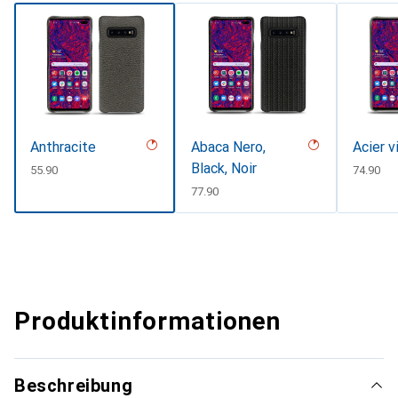
Anthracite
Abaca Nero,
Acier v
Black, Noir
CHF
55.90
CHF
74.90
CHF
77.90
Produktinformationen
Beschreibung