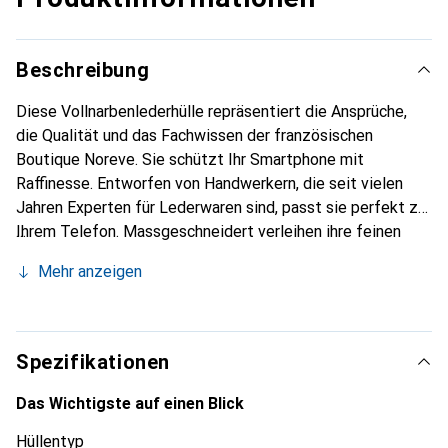
Beschreibung
Diese Vollnarbenlederhülle repräsentiert die Ansprüche,
die Qualität und das Fachwissen der französischen
Boutique Noreve. Sie schützt Ihr Smartphone mit
Raffinesse. Entworfen von Handwerkern, die seit vielen
Jahren Experten für Lederwaren sind, passt sie perfekt zu
Ihrem Telefon. Massgeschneidert verleihen ihre feinen
Kurven ihr eine echte zweite Haut. Sie wird zum schicken
Mehr anzeigen
und integralen Accessoire für Ihr Smartphone. International
anerkannt für ihre hochwertigen Produkte ist die Marke
Noreve eine sichere Wahl für eine anspruchsvolle
Kundschaft.
Spezifikationen
Das Wichtigste auf einen Blick
Hüllentyp