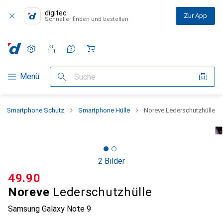
digitec
Zur App
Schneller finden und bestellen
Einstellungen
Kundenkonto
Vergleichslisten
Merklisten
Warenkorb
Navigation nach Kategorien
Menü
Suche
Smartphone Schutz
Smartphone Hülle
Noreve Lederschutzhülle
2 Bilder
CHF
49.90
Noreve
Lederschutzhülle
Samsung Galaxy Note 9