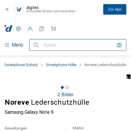
digitec
Zur App
Schneller finden und bestellen
Einstellungen
Kundenkonto
Vergleichslisten
Merklisten
Warenkorb
Navigation nach Kategorien
Menü
Suche
Smartphone Schutz
Smartphone Hülle
Noreve Lederschutzhülle
2 Bilder
Noreve
Lederschutzhülle
Samsung Galaxy Note 9
Marke
Bewertungen