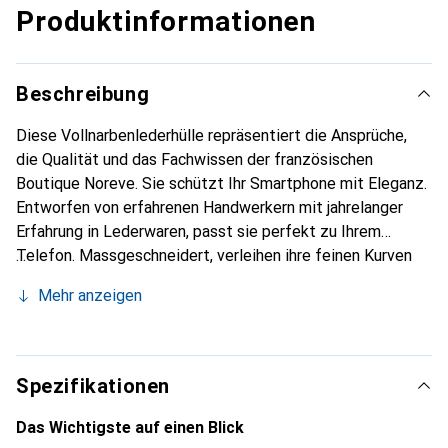
Produktinformationen
Beschreibung
Diese Vollnarbenlederhülle repräsentiert die Ansprüche,
die Qualität und das Fachwissen der französischen
Boutique Noreve. Sie schützt Ihr Smartphone mit Eleganz.
Entworfen von erfahrenen Handwerkern mit jahrelanger
Erfahrung in Lederwaren, passt sie perfekt zu Ihrem
Telefon. Massgeschneidert, verleihen ihre feinen Kurven
ihr eine echte zweite Haut. Sie wird zum schicken und
Mehr anzeigen
unverzichtbaren Accessoire für Ihr Smartphone.
International anerkannt für ihre hochwertigen Produkte ist
die Marke Noreve eine zuverlässige Wahl für eine
anspruchsvolle Kundschaft.
Spezifikationen
Das Wichtigste auf einen Blick