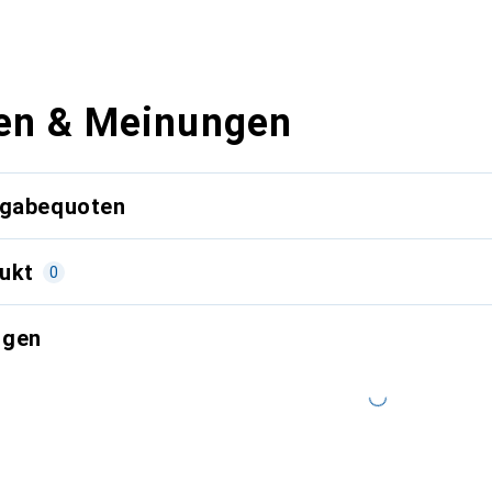
en & Meinungen
kgabequoten
ukt
0
ngen