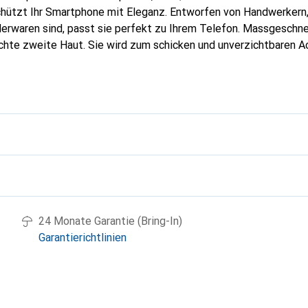
hützt Ihr Smartphone mit Eleganz. Entworfen von Handwerkern, 
erwaren sind, passt sie perfekt zu Ihrem Telefon. Massgeschnei
echte zweite Haut. Sie wird zum schicken und unverzichtbaren Ac
al anerkannt für ihre hochwertigen Produkte ist die Marke Nore
 Kundschaft.
g
24 Monate Garantie (Bring-In)
Garantierichtlinien