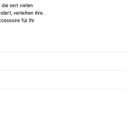
die seit vielen
dert, verleihen ihre
cessoire für Ihr
ve eine sichere Wahl