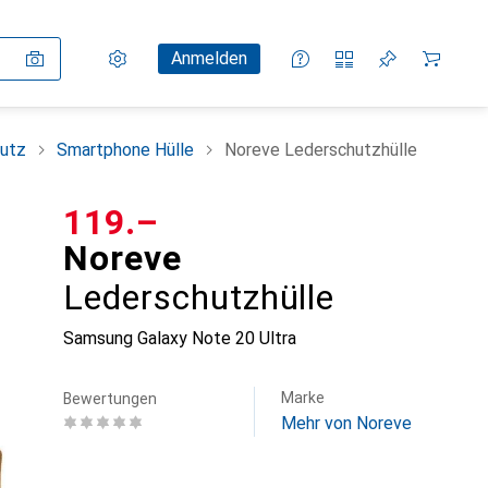
Einstellungen
Kundenkonto
Vergleichslisten
Merklisten
Warenkorb
Anmelden
utz
Smartphone Hülle
Noreve Lederschutzhülle
CHF
119.–
Noreve
Lederschutzhülle
Samsung Galaxy Note 20 Ultra
Marke
Bewertungen
Mehr von Noreve