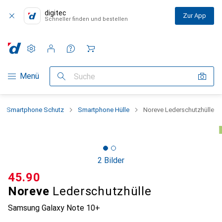
digitec
Zur App
Schneller finden und bestellen
Einstellungen
Kundenkonto
Vergleichslisten
Merklisten
Warenkorb
Navigation nach Kategorien
Menü
Suche
Smartphone Schutz
Smartphone Hülle
Noreve Lederschutzhülle
2 Bilder
CHF
45.90
Noreve
Lederschutzhülle
Samsung Galaxy Note 10+