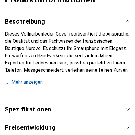
Beschreibung
Dieses Vollnarbenleder-Cover repräsentiert die Ansprüche,
die Qualität und das Fachwissen der französischen
Boutique Noreve. Es schützt Ihr Smartphone mit Eleganz.
Entworfen von Handwerkern, die seit vielen Jahren
Experten für Lederwaren sind, passt es perfekt zu Ihrem
Telefon. Massgeschneidert, verleihen seine feinen Kurven
ihm eine wahre zweite Haut. Es wird zum schicken und
Mehr anzeigen
unverzichtbaren Accessoire für Ihr Smartphone.
International anerkannt für ihre hochwertigen Produkte ist
die Marke Noreve eine zuverlässige Wahl für eine
anspruchsvolle Kundschaft.
Spezifikationen
Preisentwicklung