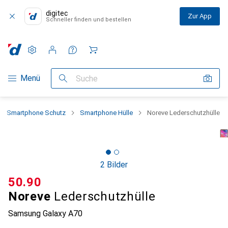
digitec
Zur App
Schneller finden und bestellen
Einstellungen
Kundenkonto
Vergleichslisten
Merklisten
Warenkorb
Navigation nach Kategorien
Menü
Suche
Smartphone Schutz
Smartphone Hülle
Noreve Lederschutzhülle
2 Bilder
CHF
50.90
Noreve
Lederschutzhülle
Samsung Galaxy A70