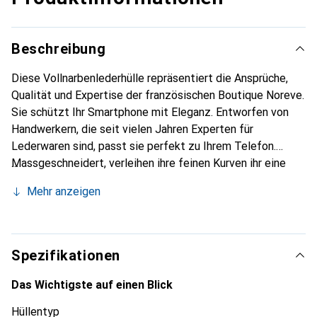
Beschreibung
Diese Vollnarbenlederhülle repräsentiert die Ansprüche,
Qualität und Expertise der französischen Boutique Noreve.
Sie schützt Ihr Smartphone mit Eleganz. Entworfen von
Handwerkern, die seit vielen Jahren Experten für
Lederwaren sind, passt sie perfekt zu Ihrem Telefon.
Massgeschneidert, verleihen ihre feinen Kurven ihr eine
echte zweite Haut. Sie wird zum schicken und integralen
Mehr anzeigen
Zubehör Ihres Smartphones. International anerkannt für
ihre hochwertigen Produkte ist die Marke Noreve eine
sichere Wahl für eine anspruchsvolle Kundschaft.
Spezifikationen
Das Wichtigste auf einen Blick
Hüllentyp