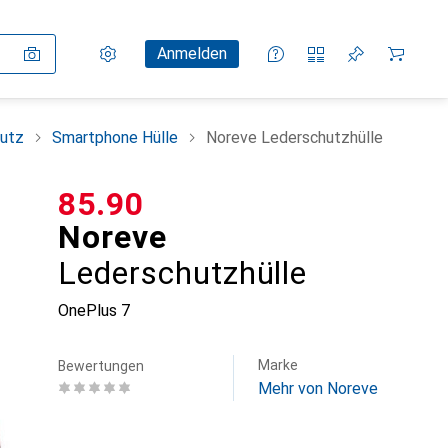
Einstellungen
Kundenkonto
Vergleichslisten
Merklisten
Warenkorb
Anmelden
utz
Smartphone Hülle
Noreve Lederschutzhülle
CHF
85.90
Noreve
Lederschutzhülle
OnePlus 7
Marke
Bewertungen
Mehr von Noreve