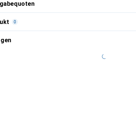
kgabequoten
ukt
0
ngen