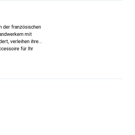
n der französischen
Handwerkern mit
ert, verleihen ihre
cessoire für Ihr
ve eine zuverlässige