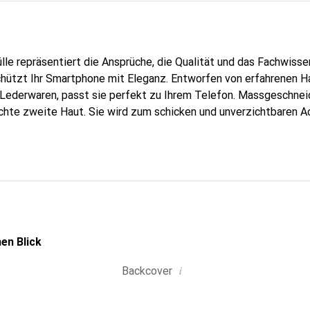
lle repräsentiert die Ansprüche, die Qualität und das Fachwisse
chützt Ihr Smartphone mit Eleganz. Entworfen von erfahrenen 
n Lederwaren, passt sie perfekt zu Ihrem Telefon. Massgeschneid
echte zweite Haut. Sie wird zum schicken und unverzichtbaren Ac
al anerkannt für ihre hochwertigen Produkte ist die Marke Nore
volle Kundschaft.
en Blick
i
Backcover