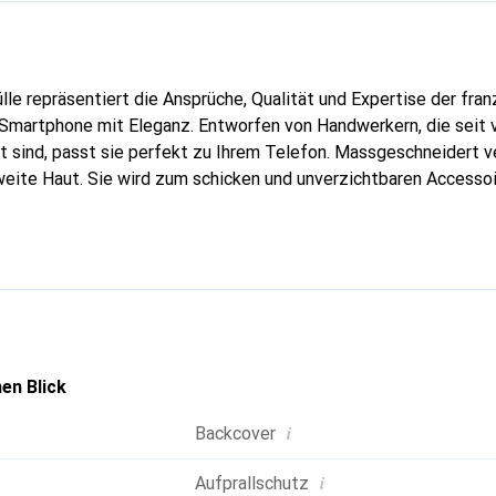
lle repräsentiert die Ansprüche, Qualität und Expertise der fra
 Smartphone mit Eleganz. Entworfen von Handwerkern, die seit v
t sind, passt sie perfekt zu Ihrem Telefon. Massgeschneidert ve
weite Haut. Sie wird zum schicken und unverzichtbaren Accessoi
nal anerkannt für ihre hochwertigen Produkte ist die Marke Nor
volle Kundschaft.
en Blick
i
Backcover
i
Aufprallschutz