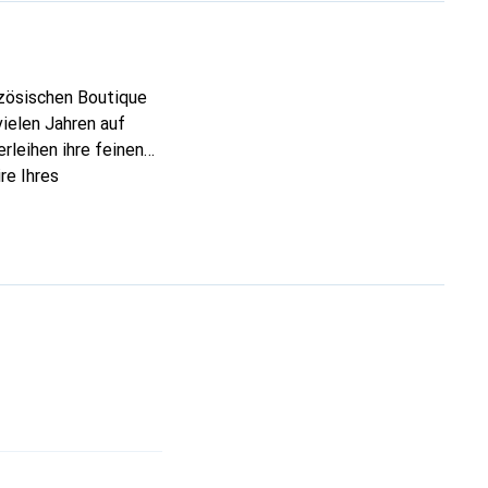
nzösischen Boutique
ielen Jahren auf
rleihen ihre feinen
re Ihres
eve eine sichere