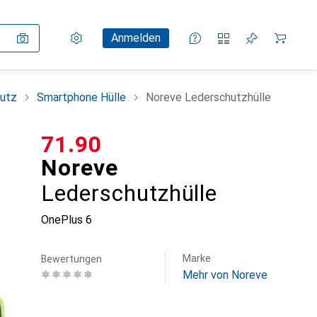
Einstellungen
Kundenkonto
Vergleichslisten
Merklisten
Warenkorb
Anmelden
utz
Smartphone Hülle
Noreve Lederschutzhülle
CHF
71.90
Noreve
Lederschutzhülle
OnePlus 6
Marke
Bewertungen
Mehr von Noreve