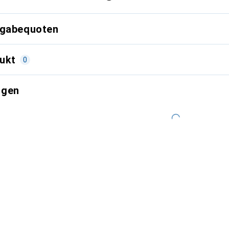
kgabequoten
ukt
0
ngen