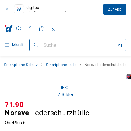
digitec
Zur App
Schneller finden und bestellen
Einstellungen
Kundenkonto
Vergleichslisten
Merklisten
Warenkorb
Navigation nach Kategorien
Menü
Suche
Smartphone Schutz
Smartphone Hülle
Noreve Lederschutzhülle
2 Bilder
CHF
71.90
Noreve
Lederschutzhülle
OnePlus 6