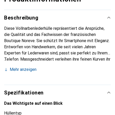
Beschreibung
Diese Vollnarbenlederhülle repräsentiert die Ansprüche,
die Qualität und das Fachwissen der französischen
Boutique Noreve. Sie schützt Ihr Smartphone mit Eleganz.
Entworfen von Handwerkern, die seit vielen Jahren
Experten für Lederwaren sind, passt sie perfekt zu Ihrem
Telefon. Massgeschneidert verleihen ihre feinen Kurven ihr
eine echte zweite Haut. Sie wird zum schicken und
Mehr anzeigen
unverzichtbaren Accessoire Ihres Smartphones.
International anerkannt für ihre hochwertigen Produkte ist
die Marke Noreve eine sichere Wahl für eine
anspruchsvolle Kundschaft.
Spezifikationen
Das Wichtigste auf einen Blick
Hüllentyp