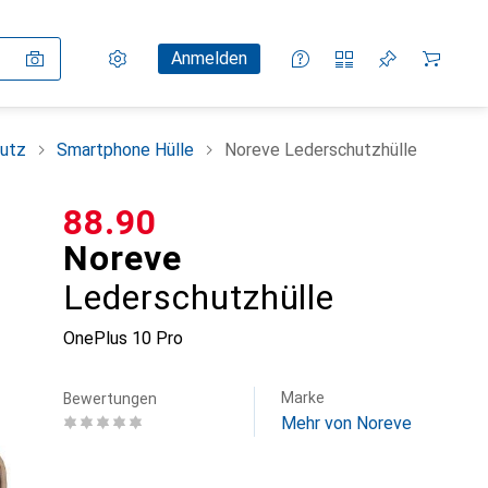
Einstellungen
Kundenkonto
Vergleichslisten
Merklisten
Warenkorb
Anmelden
utz
Smartphone Hülle
Noreve Lederschutzhülle
CHF
88.90
Noreve
Lederschutzhülle
OnePlus 10 Pro
Marke
Bewertungen
Mehr von Noreve