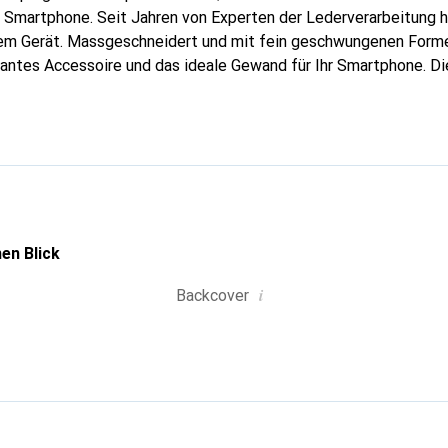
r Smartphone. Seit Jahren von Experten der Lederverarbeitung he
rem Gerät. Massgeschneidert und mit fein geschwungenen Forme
gantes Accessoire und das ideale Gewand für Ihr Smartphone. D
hochwertigen Produkte bekannt und stets eine gute Wahl für den
en Blick
i
Backcover
g