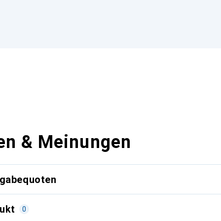
en & Meinungen
kgabequoten
ukt
0