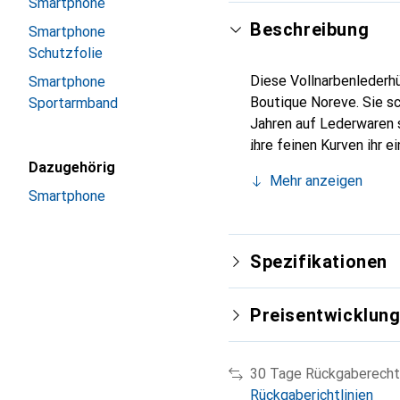
Smartphone
Beschreibung
Smartphone
Schutzfolie
Diese Vollnarbenlederhü
Smartphone
Boutique Noreve. Sie sc
Sportarmband
Jahren auf Lederwaren s
ihre feinen Kurven ihr 
Smartphone. Die Marke N
Dazugehörig
Mehr anzeigen
Wahl für eine anspruchsv
Smartphone
Spezifikationen
Preisentwicklun
30 Tage Rückgaberecht
Rückgaberichtlinien