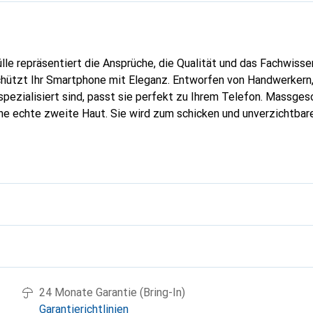
lle repräsentiert die Ansprüche, die Qualität und das Fachwisse
hützt Ihr Smartphone mit Eleganz. Entworfen von Handwerkern, 
pezialisiert sind, passt sie perfekt zu Ihrem Telefon. Massges
eine echte zweite Haut. Sie wird zum schicken und unverzichtbare
oreve ist international für ihre hochwertigen Produkte anerkan
olle Klientel.
g
24 Monate Garantie (Bring-In)
Garantierichtlinien