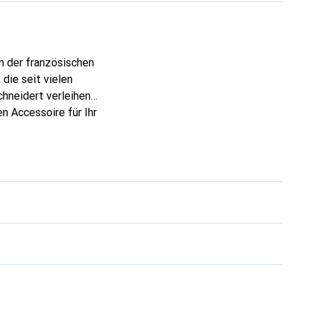
n der französischen
die seit vielen
chneidert verleihen
n Accessoire für Ihr
nt und eine sichere