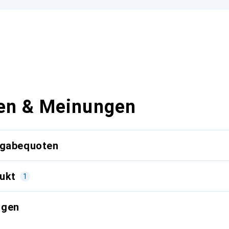
en & Meinungen
kgabequoten
ukt
1
ngen