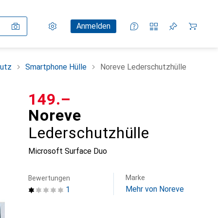
Einstellungen
Kundenkonto
Vergleichslisten
Merklisten
Warenkorb
Anmelden
utz
Smartphone Hülle
Noreve Lederschutzhülle
CHF
149.–
Noreve
Lederschutzhülle
Microsoft Surface Duo
Marke
Bewertungen
Mehr von Noreve
1