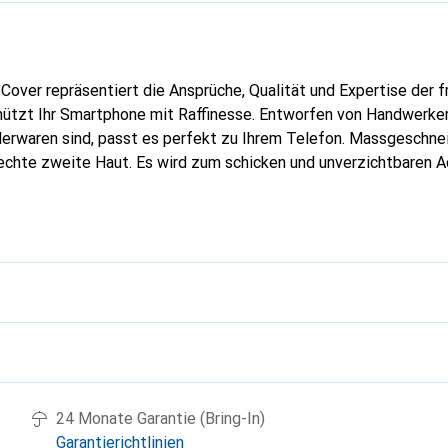
Cover repräsentiert die Ansprüche, Qualität und Expertise der 
ützt Ihr Smartphone mit Raffinesse. Entworfen von Handwerkern
erwaren sind, passt es perfekt zu Ihrem Telefon. Massgeschnei
echte zweite Haut. Es wird zum schicken und unverzichtbaren Ac
oreve ist international für ihre hochwertigen Produkte anerkan
olle Klientel.
g
24 Monate Garantie (Bring-In)
Garantierichtlinien