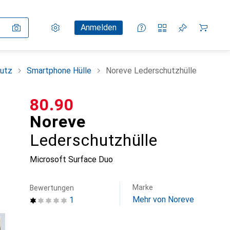
Einstellungen
Kundenkonto
Vergleichslisten
Merklisten
Warenkorb
Anmelden
utz
Smartphone Hülle
Noreve Lederschutzhülle
CHF
80.90
Noreve
Lederschutzhülle
Microsoft Surface Duo
Marke
Bewertungen
Mehr von Noreve
1