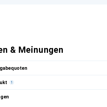
en & Meinungen
kgabequoten
ukt
1
ngen