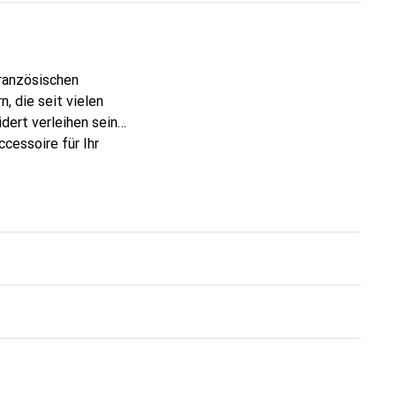
französischen
, die seit vielen
dert verleihen seine
cessoire für Ihr
nt und eine sichere