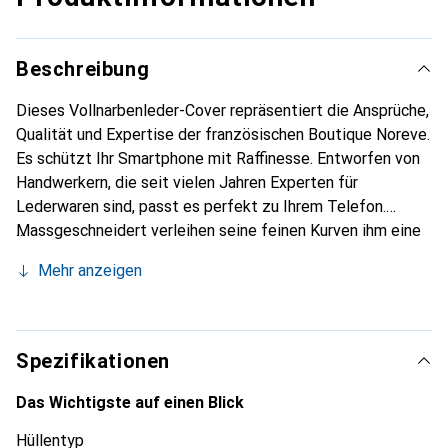
Beschreibung
Dieses Vollnarbenleder-Cover repräsentiert die Ansprüche,
Qualität und Expertise der französischen Boutique Noreve.
Es schützt Ihr Smartphone mit Raffinesse. Entworfen von
Handwerkern, die seit vielen Jahren Experten für
Lederwaren sind, passt es perfekt zu Ihrem Telefon.
Massgeschneidert verleihen seine feinen Kurven ihm eine
echte zweite Haut. Es wird zum schicken und integralen
Mehr anzeigen
Accessoire Ihres Smartphones. International anerkannt für
ihre hochwertigen Produkte ist die Marke Noreve eine
sichere Wahl für eine anspruchsvolle Klientel.
Spezifikationen
Das Wichtigste auf einen Blick
Hüllentyp