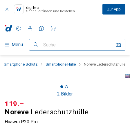
digitec
Zur App
Schneller finden und bestellen
Einstellungen
Kundenkonto
Vergleichslisten
Merklisten
Warenkorb
Navigation nach Kategorien
Menü
Suche
Smartphone Schutz
Smartphone Hülle
Noreve Lederschutzhülle
2 Bilder
CHF
119.–
Noreve
Lederschutzhülle
Huawei P20 Pro