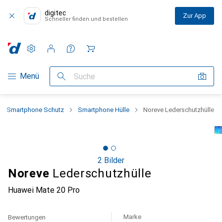
digitec
Zur App
Schneller finden und bestellen
Einstellungen
Kundenkonto
Vergleichslisten
Merklisten
Warenkorb
Navigation nach Kategorien
Menü
Suche
Smartphone Schutz
Smartphone Hülle
Noreve Lederschutzhülle
2 Bilder
Noreve
Lederschutzhülle
Huawei Mate 20 Pro
Marke
Bewertungen