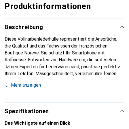
Produktinformationen
Beschreibung
Diese Vollnarbenlederhülle repräsentiert die Ansprüche,
die Qualität und das Fachwissen der französischen
Boutique Noreve. Sie schützt Ihr Smartphone mit
Raffinesse. Entworfen von Handwerkern, die seit vielen
Jahren Experten für Lederwaren sind, passt sie perfekt zu
Ihrem Telefon. Massgeschneidert, verleihen ihre feinen
Kurven ihr eine echte zweite Haut. Sie wird zum schicken
Mehr anzeigen
und integralen Accessoire Ihres Smartphones. International
anerkannt für ihre hochwertigen Produkte ist die Marke
Noreve eine sichere Wahl für eine anspruchsvolle
Kundschaft.
Spezifikationen
Das Wichtigste auf einen Blick