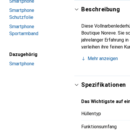
Smartphone
Beschreibung
Smartphone
Schutzfolie
Diese Vollnarbenlederhü
Smartphone
Boutique Noreve. Sie s
Sportarmband
jahrelanger Erfahrung i
verleihen ihre feinen K
Accessoire für Ihr Smar
Dazugehörig
Mehr anzeigen
und eine zuverlässige W
Smartphone
Spezifikationen
Das Wichtigste auf ein
Hüllentyp
Funktionsumfang