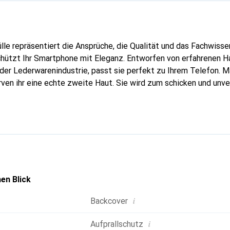
lle repräsentiert die Ansprüche, die Qualität und das Fachwisse
chützt Ihr Smartphone mit Eleganz. Entworfen von erfahrenen 
n der Lederwarenindustrie, passt sie perfekt zu Ihrem Telefon. 
urven ihr eine echte zweite Haut. Sie wird zum schicken und unv
tphone. Die Marke Noreve ist international für ihre hochwertig
ahl für eine anspruchsvolle Kundschaft.
en Blick
i
Backcover
i
Aufprallschutz