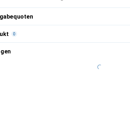
kgabequoten
ukt
0
ngen