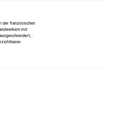
n der französischen
Handwerkern mit
Massgeschneidert,
erzichtbaren
en Produkte anerkannt