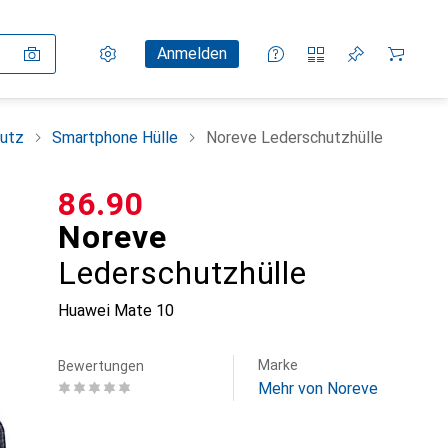
Einstellungen
Kundenkonto
Vergleichslisten
Merklisten
Warenkorb
Anmelden
utz
Smartphone Hülle
Noreve Lederschutzhülle
CHF
86.90
Noreve
Lederschutzhülle
Huawei Mate 10
Marke
Bewertungen
Mehr von Noreve