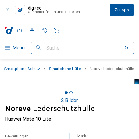
digitec
Zur App
Schneller finden und bestellen
Einstellungen
Kundenkonto
Vergleichslisten
Merklisten
Warenkorb
Navigation nach Kategorien
Menü
Suche
Smartphone Schutz
Smartphone Hülle
Noreve Lederschutzhülle
2 Bilder
Noreve
Lederschutzhülle
Huawei Mate 10 Lite
Marke
Bewertungen