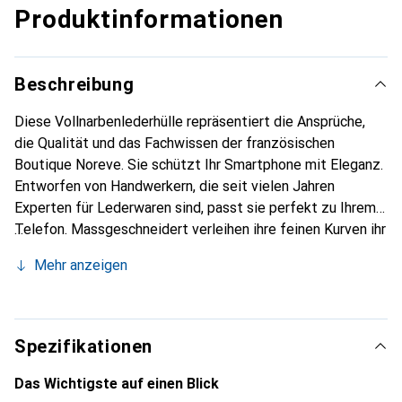
Produktinformationen
Beschreibung
Diese Vollnarbenlederhülle repräsentiert die Ansprüche,
die Qualität und das Fachwissen der französischen
Boutique Noreve. Sie schützt Ihr Smartphone mit Eleganz.
Entworfen von Handwerkern, die seit vielen Jahren
Experten für Lederwaren sind, passt sie perfekt zu Ihrem
Telefon. Massgeschneidert verleihen ihre feinen Kurven ihr
eine echte zweite Haut. Sie wird zum schicken und
Mehr anzeigen
integralen Accessoire Ihres Smartphones. International
anerkannt für ihre hochwertigen Produkte ist die Marke
Noreve eine sichere Wahl für eine anspruchsvolle Klientel.
Spezifikationen
Das Wichtigste auf einen Blick