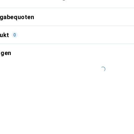
kgabequoten
ukt
0
ngen