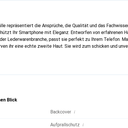
lle repräsentiert die Ansprüche, die Qualität und das Fachwisse
chützt Ihr Smartphone mit Eleganz. Entworfen von erfahrenen 
n der Lederwarenbranche, passt sie perfekt zu Ihrem Telefon. M
urven ihr eine echte zweite Haut. Sie wird zum schicken und unv
tphone. International anerkannt für ihre hochwertigen Produkte
für eine anspruchsvolle Kundschaft.
en Blick
i
Backcover
i
Aufprallschutz