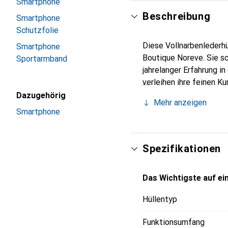
Smartphone
Beschreibung
Smartphone
Schutzfolie
Diese Vollnarbenlederhü
Smartphone
Boutique Noreve. Sie s
Sportarmband
jahrelanger Erfahrung i
verleihen ihre feinen K
Accessoire für Ihr Smar
Dazugehörig
Mehr anzeigen
eine zuverlässige Wahl 
Smartphone
Spezifikationen
Das Wichtigste auf ein
Hüllentyp
Funktionsumfang