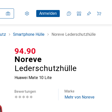
Einstellungen
Kundenkonto
Vergleichslisten
Merklisten
Warenkorb
Anmelden
utz
Smartphone Hülle
Noreve Lederschutzhülle
CHF
94.90
Noreve
Lederschutzhülle
Huawei Mate 10 Lite
Marke
Bewertungen
Mehr von Noreve