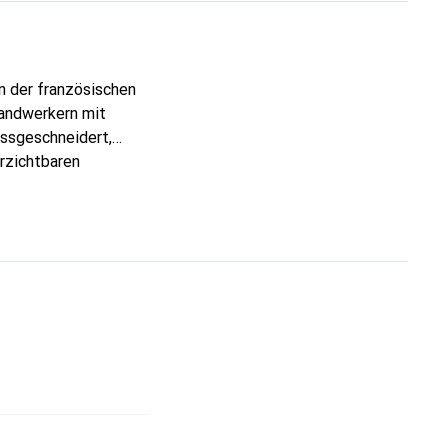
n der französischen
Handwerkern mit
assgeschneidert,
erzichtbaren
 ist die Marke Noreve