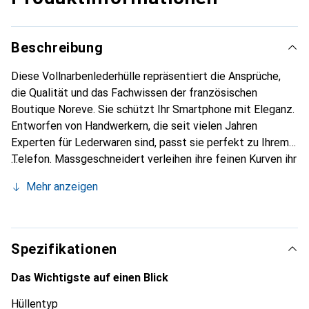
Beschreibung
Diese Vollnarbenlederhülle repräsentiert die Ansprüche,
die Qualität und das Fachwissen der französischen
Boutique Noreve. Sie schützt Ihr Smartphone mit Eleganz.
Entworfen von Handwerkern, die seit vielen Jahren
Experten für Lederwaren sind, passt sie perfekt zu Ihrem
Telefon. Massgeschneidert verleihen ihre feinen Kurven ihr
eine echte zweite Haut. Sie wird zum schicken und
Mehr anzeigen
unverzichtbaren Accessoire Ihres Smartphones.
International anerkannt für ihre hochwertigen Produkte ist
die Marke Noreve eine sichere Wahl für eine
anspruchsvolle Kundschaft.
Spezifikationen
Das Wichtigste auf einen Blick
Hüllentyp