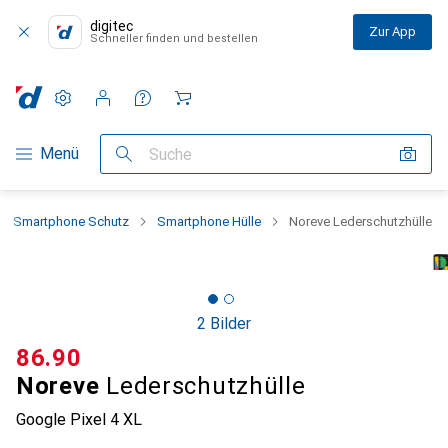
digitec
Zur App
Schneller finden und bestellen
Einstellungen
Kundenkonto
Vergleichslisten
Merklisten
Warenkorb
Navigation nach Kategorien
Menü
Suche
Smartphone Schutz
Smartphone Hülle
Noreve Lederschutzhülle
2 Bilder
CHF
86.90
Noreve
Lederschutzhülle
Google Pixel 4 XL