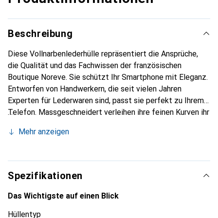
Beschreibung
Diese Vollnarbenlederhülle repräsentiert die Ansprüche,
die Qualität und das Fachwissen der französischen
Boutique Noreve. Sie schützt Ihr Smartphone mit Eleganz.
Entworfen von Handwerkern, die seit vielen Jahren
Experten für Lederwaren sind, passt sie perfekt zu Ihrem
Telefon. Massgeschneidert verleihen ihre feinen Kurven ihr
eine echte zweite Haut. Sie wird zum schicken und
Mehr anzeigen
unverzichtbaren Accessoire für Ihr Smartphone.
International anerkannt für ihre hochwertigen Produkte ist
die Marke Noreve eine sichere Wahl für eine
anspruchsvolle Kundschaft.
Spezifikationen
Das Wichtigste auf einen Blick
Hüllentyp