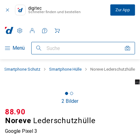
digitec
Zur App
Schneller finden und bestellen
Einstellungen
Kundenkonto
Vergleichslisten
Merklisten
Warenkorb
Navigation nach Kategorien
Menü
Suche
Smartphone Schutz
Smartphone Hülle
Noreve Lederschutzhülle
2 Bilder
CHF
88.90
Noreve
Lederschutzhülle
Google Pixel 3