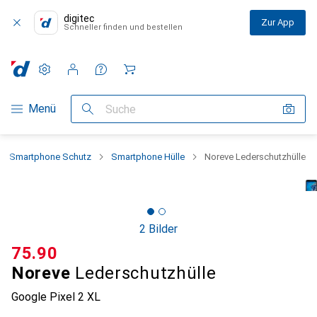
digitec
Zur App
Schneller finden und bestellen
Einstellungen
Kundenkonto
Vergleichslisten
Merklisten
Warenkorb
Navigation nach Kategorien
Menü
Suche
Smartphone Schutz
Smartphone Hülle
Noreve Lederschutzhülle
2 Bilder
CHF
75.90
Noreve
Lederschutzhülle
Google Pixel 2 XL