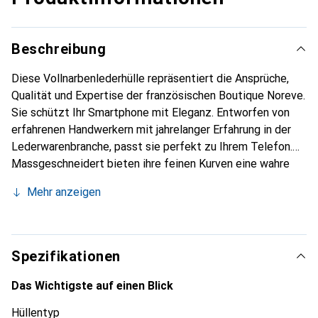
Beschreibung
Diese Vollnarbenlederhülle repräsentiert die Ansprüche,
Qualität und Expertise der französischen Boutique Noreve.
Sie schützt Ihr Smartphone mit Eleganz. Entworfen von
erfahrenen Handwerkern mit jahrelanger Erfahrung in der
Lederwarenbranche, passt sie perfekt zu Ihrem Telefon.
Massgeschneidert bieten ihre feinen Kurven eine wahre
zweite Haut. Sie wird zum schicken und unverzichtbaren
Mehr anzeigen
Accessoire für Ihr Smartphone. International anerkannt für
ihre hochwertigen Produkte ist die Marke Noreve eine
zuverlässige Wahl für eine anspruchsvolle Kundschaft.
Spezifikationen
Das Wichtigste auf einen Blick
Hüllentyp