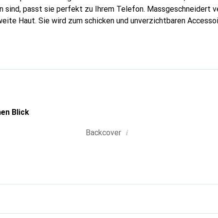
 sind, passt sie perfekt zu Ihrem Telefon. Massgeschneidert ve
weite Haut. Sie wird zum schicken und unverzichtbaren Accessoir
al anerkannt für ihre hochwertigen Produkte ist die Marke Nore
 Kundschaft.
en Blick
i
Backcover
g