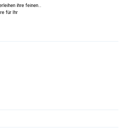
rleihen ihre feinen
e für Ihr
ve eine sichere Wahl