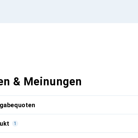
en & Meinungen
kgabequoten
ukt
1