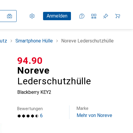
Einstellungen
Kundenkonto
Vergleichslisten
Merklisten
Warenkorb
Anmelden
utz
Smartphone Hülle
Noreve Lederschutzhülle
CHF
94.90
Noreve
Lederschutzhülle
Blackberry KEY2
Marke
Bewertungen
Mehr von Noreve
6