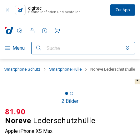
digitec
Zur App
Schneller finden und bestellen
Einstellungen
Kundenkonto
Vergleichslisten
Merklisten
Warenkorb
Navigation nach Kategorien
Menü
Suche
Smartphone Schutz
Smartphone Hülle
Noreve Lederschutzhülle
2 Bilder
CHF
81.90
Noreve
Lederschutzhülle
Apple iPhone XS Max