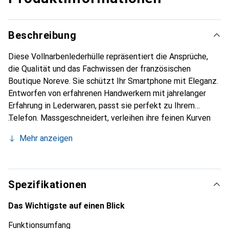
Beschreibung
Diese Vollnarbenlederhülle repräsentiert die Ansprüche,
die Qualität und das Fachwissen der französischen
Boutique Noreve. Sie schützt Ihr Smartphone mit Eleganz.
Entworfen von erfahrenen Handwerkern mit jahrelanger
Erfahrung in Lederwaren, passt sie perfekt zu Ihrem
Telefon. Massgeschneidert, verleihen ihre feinen Kurven
ihr eine echte zweite Haut. Sie wird zum schicken und
Mehr anzeigen
unverzichtbaren Accessoire für Ihr Smartphone.
International anerkannt für ihre hochwertigen Produkte ist
die Marke Noreve eine zuverlässige Wahl für eine
anspruchsvolle Kundschaft.
Spezifikationen
Das Wichtigste auf einen Blick
Funktionsumfang