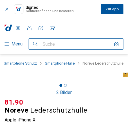
digitec
Zur App
Schneller finden und bestellen
Einstellungen
Kundenkonto
Vergleichslisten
Merklisten
Warenkorb
Navigation nach Kategorien
Menü
Suche
Smartphone Schutz
Smartphone Hülle
Noreve Lederschutzhülle
2 Bilder
CHF
81.90
Noreve
Lederschutzhülle
Apple iPhone X