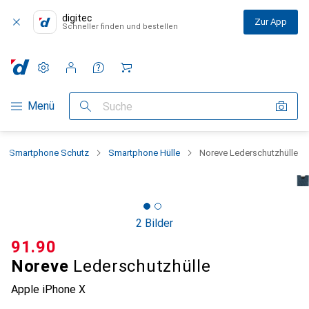
digitec
Zur App
Schneller finden und bestellen
Einstellungen
Kundenkonto
Vergleichslisten
Merklisten
Warenkorb
Navigation nach Kategorien
Menü
Suche
Smartphone Schutz
Smartphone Hülle
Noreve Lederschutzhülle
2 Bilder
CHF
91.90
Noreve
Lederschutzhülle
Apple iPhone X