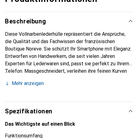
Beschreibung
Diese Vollnarbenlederhülle repräsentiert die Ansprüche,
die Qualität und das Fachwissen der französischen
Boutique Noreve. Sie schützt Ihr Smartphone mit Eleganz.
Entworfen von Handwerkern, die seit vielen Jahren
Experten für Lederwaren sind, passt sie perfekt zu Ihrem
Telefon. Massgeschneidert, verleihen ihre feinen Kurven
ihr eine echte zweite Haut. Sie wird zum schicken und
Mehr anzeigen
unverzichtbaren Accessoire für Ihr Smartphone.
International anerkannt für ihre hochwertigen Produkte ist
die Marke Noreve eine sichere Wahl für eine
anspruchsvolle Klientel.
Spezifikationen
Das Wichtigste auf einen Blick
Funktionsumfang