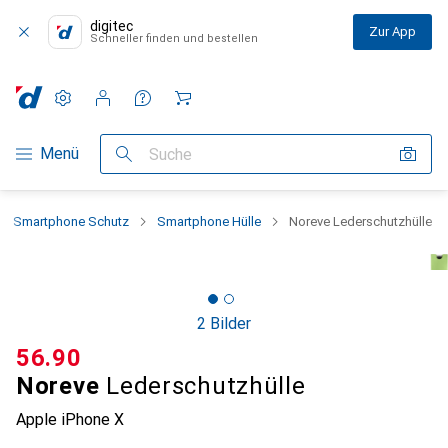
digitec
Zur App
Schneller finden und bestellen
Einstellungen
Kundenkonto
Vergleichslisten
Merklisten
Warenkorb
Navigation nach Kategorien
Menü
Suche
Smartphone Schutz
Smartphone Hülle
Noreve Lederschutzhülle
2 Bilder
CHF
56.90
Noreve
Lederschutzhülle
Apple iPhone X