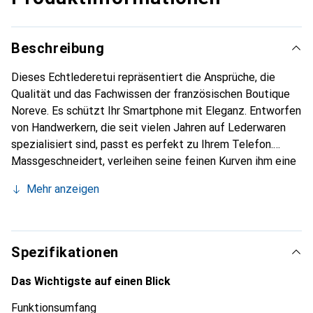
Beschreibung
Dieses Echtlederetui repräsentiert die Ansprüche, die
Qualität und das Fachwissen der französischen Boutique
Noreve. Es schützt Ihr Smartphone mit Eleganz. Entworfen
von Handwerkern, die seit vielen Jahren auf Lederwaren
spezialisiert sind, passt es perfekt zu Ihrem Telefon.
Massgeschneidert, verleihen seine feinen Kurven ihm eine
echte zweite Haut. Es wird zum schicken und
Mehr anzeigen
unverzichtbaren Accessoire Ihres Smartphones.
International anerkannt für ihre hochwertigen Produkte ist
die Marke Noreve eine sichere Wahl für eine
anspruchsvolle Kundschaft.
Spezifikationen
Das Wichtigste auf einen Blick
Funktionsumfang