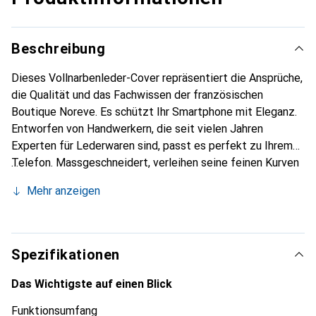
Beschreibung
Dieses Vollnarbenleder-Cover repräsentiert die Ansprüche,
die Qualität und das Fachwissen der französischen
Boutique Noreve. Es schützt Ihr Smartphone mit Eleganz.
Entworfen von Handwerkern, die seit vielen Jahren
Experten für Lederwaren sind, passt es perfekt zu Ihrem
Telefon. Massgeschneidert, verleihen seine feinen Kurven
ihm eine echte zweite Haut. Es wird zum schicken und
Mehr anzeigen
unverzichtbaren Accessoire Ihres Smartphones.
International anerkannt für ihre hochwertigen Produkte ist
die Marke Noreve eine sichere Wahl für eine
anspruchsvolle Kundschaft.
Spezifikationen
Das Wichtigste auf einen Blick
Funktionsumfang