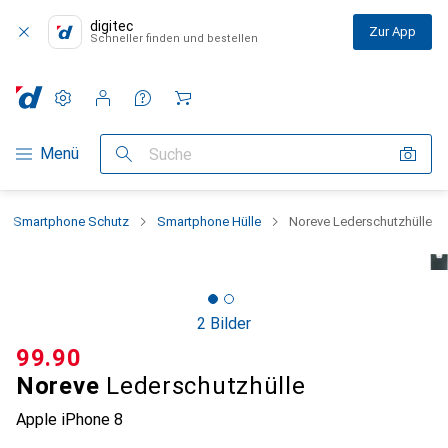
digitec
Zur App
Schneller finden und bestellen
Einstellungen
Kundenkonto
Vergleichslisten
Merklisten
Warenkorb
Navigation nach Kategorien
Menü
Suche
Smartphone Schutz
Smartphone Hülle
Noreve Lederschutzhülle
2 Bilder
CHF
99.90
Noreve
Lederschutzhülle
Apple iPhone 8