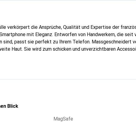
lle verkörpert die Ansprüche, Qualität und Expertise der franz
 Smartphone mit Eleganz. Entworfen von Handwerkern, die seit 
 sind, passt sie perfekt zu Ihrem Telefon. Massgeschneidert ve
weite Haut. Sie wird zum schicken und unverzichtbaren Accessoir
al anerkannt für ihre hochwertigen Produkte ist die Marke Nore
 Kundschaft.
en Blick
MagSafe