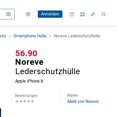
Einstellungen
Kundenkonto
Vergleichslisten
Merklisten
Warenkorb
Anmelden
utz
Smartphone Hülle
Noreve Lederschutzhülle
CHF
56.90
Noreve
Lederschutzhülle
Apple iPhone 8
Marke
Bewertungen
Mehr von Noreve