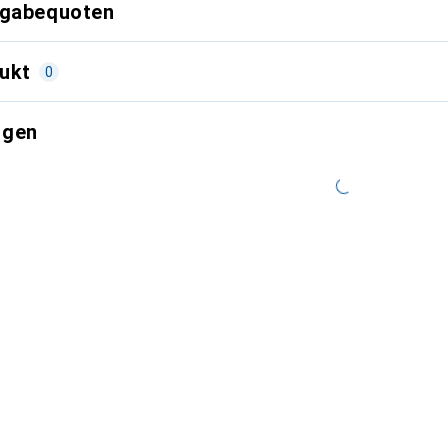
kgabequoten
ukt
0
ngen