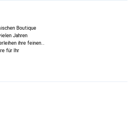
ösischen Boutique
vielen Jahren
rleihen ihre feinen
e für Ihr
ve eine sichere Wahl