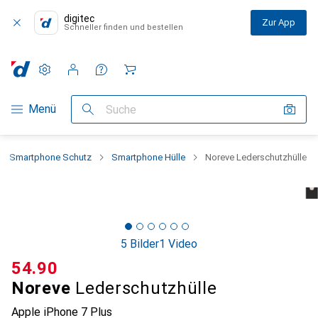
digitec
Zur App
Schneller finden und bestellen
Einstellungen
Kundenkonto
Vergleichslisten
Merklisten
Warenkorb
Navigation nach Kategorien
Menü
Suche
Smartphone Schutz
Smartphone Hülle
Noreve Lederschutzhülle
5 Bilder
1 Video
CHF
54.90
Noreve
Lederschutzhülle
Apple iPhone 7 Plus