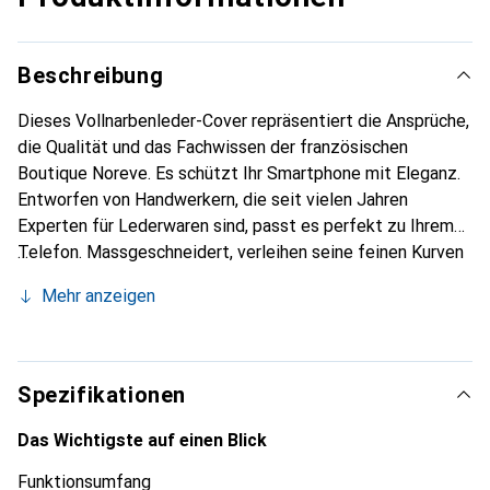
Beschreibung
Dieses Vollnarbenleder-Cover repräsentiert die Ansprüche,
die Qualität und das Fachwissen der französischen
Boutique Noreve. Es schützt Ihr Smartphone mit Eleganz.
Entworfen von Handwerkern, die seit vielen Jahren
Experten für Lederwaren sind, passt es perfekt zu Ihrem
Telefon. Massgeschneidert, verleihen seine feinen Kurven
ihm eine echte zweite Haut. Es wird zum schicken und
Mehr anzeigen
unverzichtbaren Accessoire für Ihr Smartphone.
International anerkannt für ihre hochwertigen Produkte ist
die Marke Noreve eine sichere Wahl für eine
anspruchsvolle Kundschaft.
Spezifikationen
Das Wichtigste auf einen Blick
Funktionsumfang