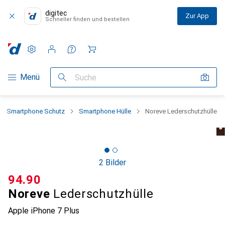
digitec
Zur App
Schneller finden und bestellen
Einstellungen
Kundenkonto
Vergleichslisten
Merklisten
Warenkorb
Navigation nach Kategorien
Menü
Suche
Smartphone Schutz
Smartphone Hülle
Noreve Lederschutzhülle
2 Bilder
CHF
94.90
Noreve
Lederschutzhülle
Apple iPhone 7 Plus