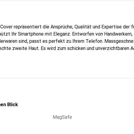
Cover repräsentiert die Ansprüche, Qualität und Expertise der 
ützt Ihr Smartphone mit Eleganz. Entworfen von Handwerkern, d
erwaren sind, passt es perfekt zu Ihrem Telefon. Massgeschnei
echte zweite Haut. Es wird zum schicken und unverzichtbaren A
nal anerkannt für ihre hochwertigen Produkte ist die Marke Nor
volle Kundschaft.
en Blick
MagSafe