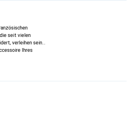
französischen
ie seit vielen
dert, verleihen seine
ccessoire Ihres
eve eine sichere