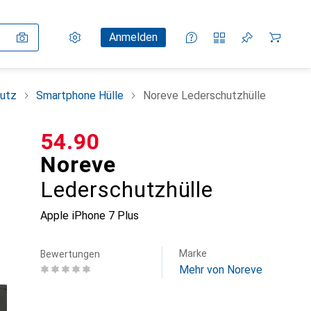
Einstellungen
Kundenkonto
Vergleichslisten
Merklisten
Warenkorb
Anmelden
utz
Smartphone Hülle
Noreve Lederschutzhülle
CHF
54.90
Noreve
Lederschutzhülle
Apple iPhone 7 Plus
Marke
Bewertungen
Mehr von Noreve