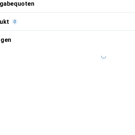
kgabequoten
ukt
0
ngen