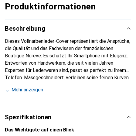
Produktinformationen
Beschreibung
Dieses Vollnarbenleder-Cover repräsentiert die Ansprüche,
die Qualität und das Fachwissen der französischen
Boutique Noreve. Es schützt Ihr Smartphone mit Eleganz.
Entworfen von Handwerkern, die seit vielen Jahren
Experten für Lederwaren sind, passt es perfekt zu Ihrem
Telefon. Massgeschneidert, verleihen seine feinen Kurven
ihm eine echte zweite Haut. Es wird zum schicken und
Mehr anzeigen
integralen Accessoire für Ihr Smartphone. International
anerkannt für ihre hochwertigen Produkte ist die Marke
Noreve eine sichere Wahl für eine anspruchsvolle
Kundschaft.
Spezifikationen
Das Wichtigste auf einen Blick