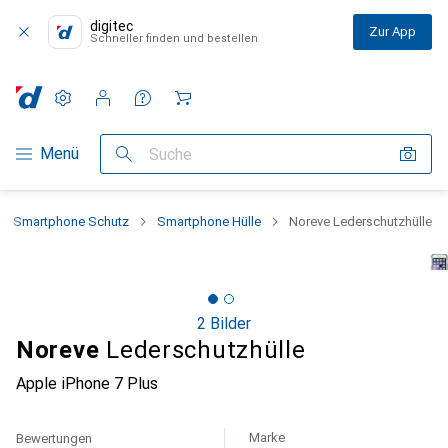
digitec
Zur App
Schneller finden und bestellen
Einstellungen
Kundenkonto
Vergleichslisten
Merklisten
Warenkorb
Navigation nach Kategorien
Menü
Suche
Smartphone Schutz
Smartphone Hülle
Noreve Lederschutzhülle
2 Bilder
Noreve
Lederschutzhülle
Apple iPhone 7 Plus
Marke
Bewertungen