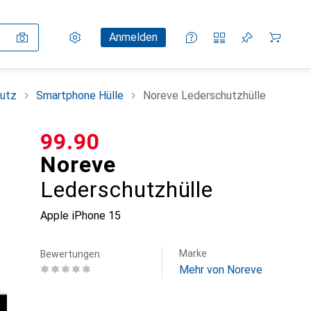
Einstellungen
Kundenkonto
Vergleichslisten
Merklisten
Warenkorb
Anmelden
utz
Smartphone Hülle
Noreve Lederschutzhülle
CHF
99.90
Noreve
Lederschutzhülle
Apple iPhone 15
Marke
Bewertungen
Mehr von Noreve