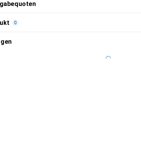
kgabequoten
ukt
0
ngen