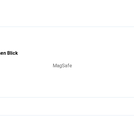
hochwertigen Produkte bekannt und stets eine gute Wahl für den
en Blick
MagSafe
g