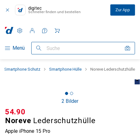
digitec
Zur App
Schneller finden und bestellen
Einstellungen
Kundenkonto
Vergleichslisten
Merklisten
Warenkorb
Navigation nach Kategorien
Menü
Suche
Smartphone Schutz
Smartphone Hülle
Noreve Lederschutzhülle
2 Bilder
CHF
54.90
Noreve
Lederschutzhülle
Apple iPhone 15 Pro