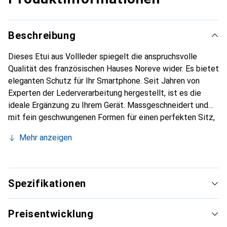
Beschreibung
Dieses Etui aus Vollleder spiegelt die anspruchsvolle
Qualität des französischen Hauses Noreve wider. Es bietet
eleganten Schutz für Ihr Smartphone. Seit Jahren von
Experten der Lederverarbeitung hergestellt, ist es die
ideale Ergänzung zu Ihrem Gerät. Massgeschneidert und
mit fein geschwungenen Formen für einen perfekten Sitz,
ist es ein elegantes Accessoire und das ideale Gewand für
Mehr anzeigen
Ihr Smartphone. Die Marke Noreve ist international für ihre
hochwertigen Produkte bekannt und stets eine gute Wahl
für den anspruchsvollen Kunden.
Spezifikationen
Preisentwicklung