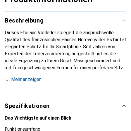
Beschreibung
Dieses Etui aus Vollleder spiegelt die anspruchsvolle
Qualität des französischen Hauses Noreve wider. Es bietet
eleganten Schutz für Ihr Smartphone. Seit Jahren von
Experten der Lederverarbeitung hergestellt, ist es die
ideale Ergänzung zu Ihrem Gerät. Massgeschneidert und
mit fein geschwungenen Formen für einen perfekten Sitz.
Ein elegantes Accessoire und das ideale Gewand für Ihr
Mehr anzeigen
Smartphone. Die Marke Noreve ist international für ihre
hochwertigen Produkte bekannt und stets eine gute Wahl
für den anspruchsvollen Kunden.
Spezifikationen
Das Wichtigste auf einen Blick
Funktionsumfang