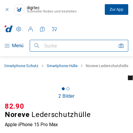
digitec
Zur App
Schneller finden und bestellen
Einstellungen
Kundenkonto
Vergleichslisten
Merklisten
Warenkorb
Navigation nach Kategorien
Menü
Suche
Smartphone Schutz
Smartphone Hülle
Noreve Lederschutzhülle
2 Bilder
CHF
82.90
Noreve
Lederschutzhülle
Apple iPhone 15 Pro Max