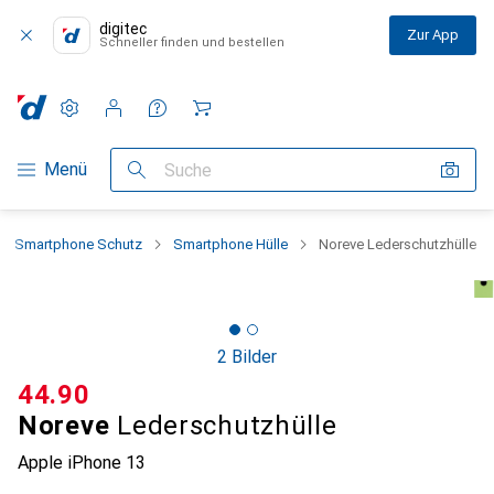
digitec
Zur App
Schneller finden und bestellen
Einstellungen
Kundenkonto
Vergleichslisten
Merklisten
Warenkorb
Navigation nach Kategorien
Menü
Suche
Smartphone Schutz
Smartphone Hülle
Noreve Lederschutzhülle
2 Bilder
CHF
44.90
Noreve
Lederschutzhülle
Apple iPhone 13