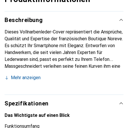
Beschreibung
Dieses Vollnarbenleder-Cover repräsentiert die Ansprüche,
Qualität und Expertise der französischen Boutique Noreve.
Es schützt Ihr Smartphone mit Eleganz. Entworfen von
Handwerkern, die seit vielen Jahren Experten für
Lederwaren sind, passt es perfekt zu Ihrem Telefon.
Massgeschneidert verleihen seine feinen Kurven ihm eine
echte zweite Haut. Es wird zum schicken und integralen
Mehr anzeigen
Accessoire Ihres Smartphones. International anerkannt für
ihre hochwertigen Produkte ist die Marke Noreve eine
sichere Wahl für eine anspruchsvolle Kundschaft.
Spezifikationen
Das Wichtigste auf einen Blick
Funktionsumfang