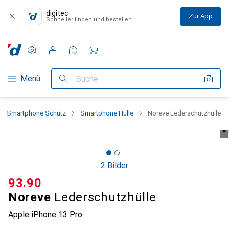
digitec
Zur App
Schneller finden und bestellen
Einstellungen
Kundenkonto
Vergleichslisten
Merklisten
Warenkorb
Navigation nach Kategorien
Menü
Suche
Smartphone Schutz
Smartphone Hülle
Noreve Lederschutzhülle
2 Bilder
CHF
93.90
Noreve
Lederschutzhülle
Apple iPhone 13 Pro