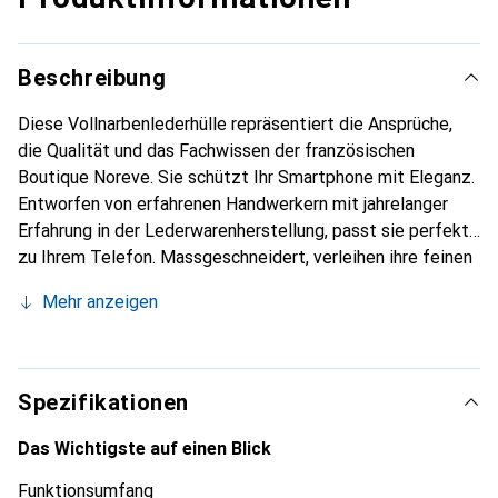
Beschreibung
Diese Vollnarbenlederhülle repräsentiert die Ansprüche,
die Qualität und das Fachwissen der französischen
Boutique Noreve. Sie schützt Ihr Smartphone mit Eleganz.
Entworfen von erfahrenen Handwerkern mit jahrelanger
Erfahrung in der Lederwarenherstellung, passt sie perfekt
zu Ihrem Telefon. Massgeschneidert, verleihen ihre feinen
Kurven ihr eine echte zweite Haut. Sie wird zum schicken
Mehr anzeigen
und unverzichtbaren Accessoire für Ihr Smartphone. Die
Marke Noreve ist international anerkannt für ihre
hochwertigen Produkte und eine zuverlässige Wahl für
eine anspruchsvolle Kundschaft.
Spezifikationen
Das Wichtigste auf einen Blick
Funktionsumfang